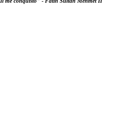
ul me conquistó"
-
Fatih Sultan Mehmet II