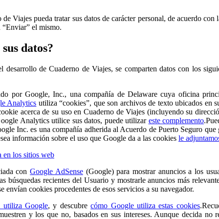
de Viajes pueda tratar sus datos de carácter personal, de acuerdo con l
a “Enviar” el mismo.
 sus datos?
 el desarrollo de Cuaderno de Viajes, se comparten datos con los sigu
stado por Google, Inc., una compañía de Delaware cuya oficina pri
e Analytics
utiliza “cookies”, que son archivos de texto ubicados en s
cookie acerca de su uso en Cuaderno de Viajes (incluyendo su direcció
oogle Analytics utilice sus datos, puede utilizar
este complemento
.Pue
gle Inc. es una compañía adherida al Acuerdo de Puerto Seguro que gar
esea información sobre el uso que Google da a las cookies
le adjuntamos
 en los sitios web
ciada con
Google AdSense
(Google) para mostrar anuncios a los usua
las búsquedas recientes del Usuario y mostrarle anuncios más relevantes
se envían cookies procedentes de esos servicios a su navegador.
 utiliza Google
, y descubre
cómo Google utiliza estas cookies
.Recu
muestren y los que no, basados en sus intereses. Aunque decida no re