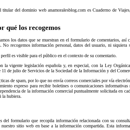
El titular del dominio web anamoralesblog.com es Cuaderno de Viajes,
or qué los recogemos
amos los datos que se muestran en el formulario de comentarios, así c
 No recogemos información personal, datos del usuario, ni siquiera su
erfil es visible para el público en el contexto de su comentario.
 la vigente legislación española y, en especial, con la Ley Orgáni
11 de julio de Servicios de la Sociedad de la Información y del Comerc
ticas de spam, por lo que no envía correos comerciales por vía electrón
miento expreso para recibir boletines o comunicaciones informativas rel
endencia de la información comercial puntualmente solicitada en cada cas
 la hubiera.
vés del formulario que recopila información relacionada con su consul
n nuestro sitio web en base a la información compartida. Esta infor