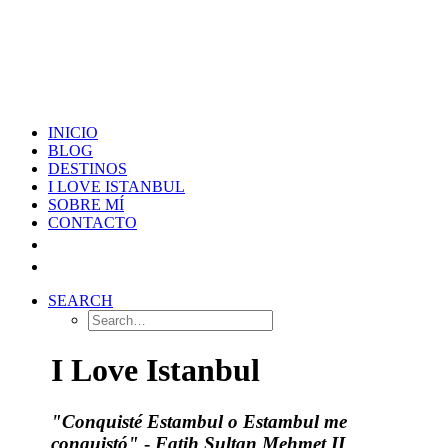
INICIO
BLOG
DESTINOS
I LOVE ISTANBUL
SOBRE MÍ
CONTACTO
SEARCH
I Love Istanbul
"Conquisté Estambul o Estambul me
conquistó"
-
Fatih Sultan Mehmet II