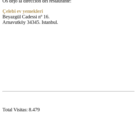
Os dejo la dirección del restaurante:
Çelebi ev yemekleri
Beyazgül Cadessi nº 16.
Arnavutköy 34345. Istanbul.
Total Visitas:
8.479