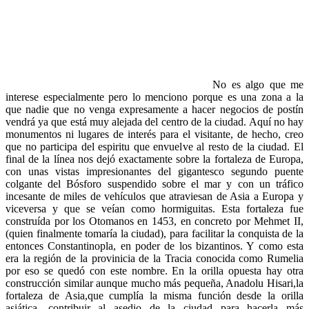
No es algo que me
interese especialmente pero lo menciono porque es una zona a la
que nadie que no venga expresamente a hacer negocios de postín
vendrá ya que está muy alejada del centro de la ciudad. Aquí no hay
monumentos ni lugares de interés para el visitante, de hecho, creo
que no participa del espiritu que envuelve al resto de la ciudad. El
final de la línea nos dejó exactamente sobre la fortaleza de Europa,
con unas vistas impresionantes del gigantesco segundo puente
colgante del Bósforo suspendido sobre el mar y con un tráfico
incesante de miles de vehículos que atraviesan de Asia a Europa y
viceversa y que se veían como hormiguitas. Esta fortaleza fue
construída por los Otomanos en 1453, en concreto por Mehmet II,
(quien finalmente tomaría la ciudad), para facilitar la conquista de la
entonces Constantinopla, en poder de los bizantinos. Y como esta
era la región de la provinicia de la Tracia conocida como Rumelia
por eso se quedó con este nombre. En la orilla opuesta hay otra
construcción similar aunque mucho más pequeña, Anadolu Hisari,la
fortaleza de Asia,que cumplía la misma función desde la orilla
asiática, contribuir al asedio de la ciudad para hacerla más