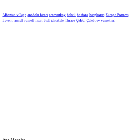
Albanian village
anadolu hisari
arnavutkoy
bebek
bosforo
bosphorus
Europe Fortress
Levent
rumeli
rumeli hisari
Sisli
tahtakale
Thrace
Çelebi
Çelebi ev yemekleri
Ana Morales