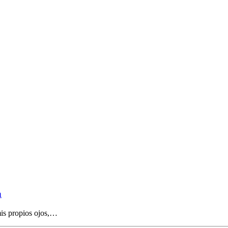
a
mis propios ojos,…