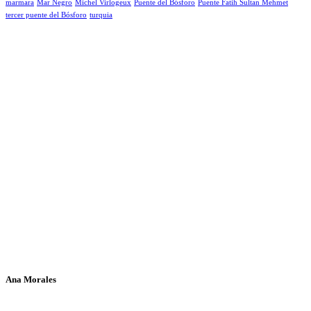
marmara
Mar Negro
Michel Virlogeux
Puente del Bósforo
Puente Fatih Sultan Mehmet
tercer puente del Bósforo
turquia
Ana Morales
Si te ha parecido interesante este artículo, ayúdanos a mantener