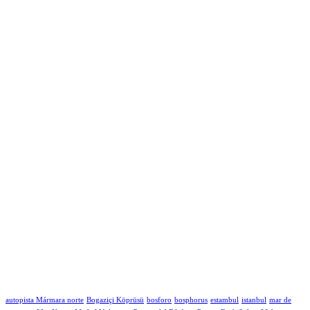
autopista Mármara norte
Bogaziçi Köprüsü
bosforo
bosphorus
estambul
istanbul
mar de