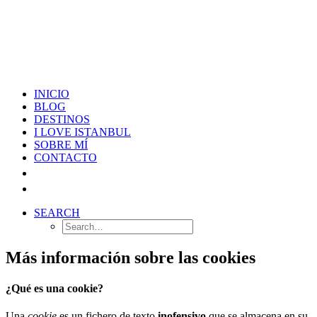
INICIO
BLOG
DESTINOS
I LOVE ISTANBUL
SOBRE MÍ
CONTACTO
SEARCH
Más información sobre las cookies
¿Qué es una cookie?
Una
cookie
es un fichero de texto
inofensivo
que se almacena en su