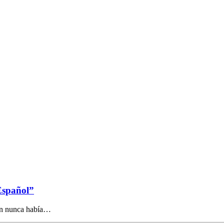
Español”
uán nunca había…