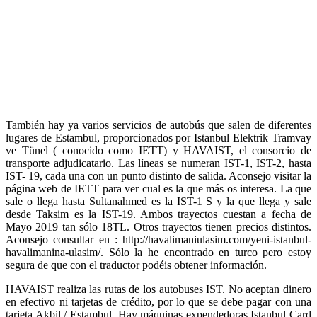
También hay ya varios servicios de autobús que salen de diferentes
lugares de Estambul, proporcionados por Istanbul Elektrik Tramvay
ve Tünel ( conocido como IETT) y HAVAIST, el consorcio de
transporte adjudicatario. Las líneas se numeran IST-1, IST-2, hasta
IST- 19, cada una con un punto distinto de salida. Aconsejo visitar la
página web de IETT para ver cual es la que más os interesa. La que
sale o llega hasta Sultanahmed es la IST-1 S y la que llega y sale
desde Taksim es la IST-19. Ambos trayectos cuestan a fecha de
Mayo 2019 tan sólo 18TL. Otros trayectos tienen precios distintos.
Aconsejo consultar en : http://havalimaniulasim.com/yeni-istanbul-
havalimanina-ulasim/. Sólo la he encontrado en turco pero estoy
segura de que con el traductor podéis obtener información.
HAVAIST realiza las rutas de los autobuses IST. No aceptan dinero
en efectivo ni tarjetas de crédito, por lo que se debe pagar con una
tarjeta Akbil / Estambul. Hay máquinas expendedoras Istanbul Card