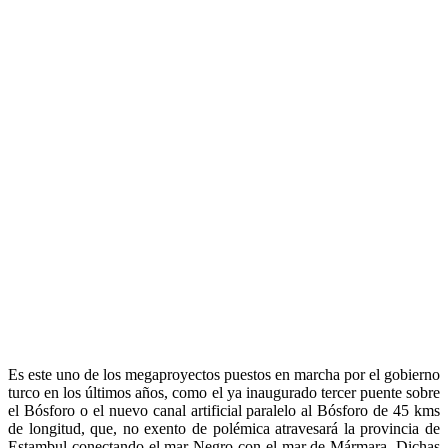
Es este uno de los megaproyectos puestos en marcha por el gobierno
turco en los últimos años, como el ya inaugurado tercer puente sobre
el Bósforo o el nuevo canal artificial paralelo al Bósforo de 45 kms
de longitud, que, no exento de polémica atravesará la provincia de
Estambul conectando el mar Negro con el mar de Mármara. Dichas