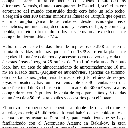
compañías aéreas unirá continentes con vuelos a 300 destinos
diferentes. Además, el nuevo aeropuerto de Estambul, será el mayor
aeropuerto del mundo construido desde cero bajo un solo techo,
albergará a casi 100 tiendas minoristas líderes de Turquía que operan
en una amplia gama de actividades, desde tecnología hasta
cosméticos, indumentaria, decoración y bienes de lujo, y comida y
bebida, etc etc. ofreciendo a los pasajeros una experiencia de
compra ininterrumpida de 7/24.
Habrá una zona de tiendas libres de impuestos de 39.812 m² en la
planta de salidas, mientras que será de 13.998 m² en la planta de
llegadas. Habrá áreas de moda y accesorios en dos zonas y cada una
de estas áreas albergará 25 outlets de 3 mil m² cada uno. Por otro
lado, hay un área de almacenamiento de aproximadamente 10 mil
m² en el lado tierra. (Alquiler de automóviles, agencias de turismo,
oficinas bancarias, peluquería, farmacia, etc.) En el área de relojes,
joyas y bisutería, hay un área renovable de 30 tiendas con una
superficie total de 3 mil m² en total. Un área de 300 m² servirá a los
compradores con 3 puntos de venta de ropa para niños y 5 tiendas
en un área de 450 m² para textiles y accesorios para el hogar.
El nuevo aeropuerto se encuentra al doble de distancia que el
anterior, es decir, 43 kilómetros, lo cual habrá de ser tenido muy en
cuenta por los usuarios. Para mí y para cualquiera que se haya
familiarizado con el Aeropuerto Ataturk en Bakırköy, la gran