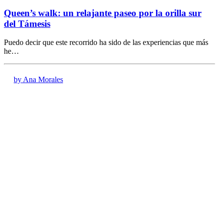
Queen’s walk: un relajante paseo por la orilla sur
del Támesis
Puedo decir que este recorrido ha sido de las experiencias que más
he…
by Ana Morales