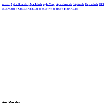
Adalar
Agios Dimitrios
Aya Triada
Ayia Yorgi
Ayios Ioannis
Büyükada
Heybeliada
IDO
islas Príncipe
Kabatas
Kınalıada
monasterio de Hristo
Şehir Hatları
Ana Morales