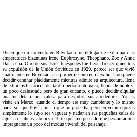
Dicen que un convento en Büyükada fue el lugar de exilio para las
emperatrices bizantinas Irene, Euphrosyne, Theophano, Zoe y Anna
Dalassena. Otro de sus ilstres huéspedes fue Leon Trosky quien tras
su expulsión de la Unión Soviética en 1929, parece ser que vivió
cuatro años en Büyükada, su primer destino en el exilio. Uno puede
decidir caminar plácidamente mientras admira su arquitectura, llena
de edificios históricos del tardío período otomano, llenos de nobleza
un poco deslustrada pero de gran encanto, o puede decidir alquilar
una bicicleta o una calesa para descubrir sus alrededores. Yo las
visite en Marzo, cuando el tiempo era muy cambiante y lo mismo
hacía sol que llovía, por lo que no procedía, pero en verano quizás
simplemente lo suyo sea vaguear y nadar en sus pequeñas calas de
aguas cristalinas, almorzar el fresquísimo pescado que pescan aquí e
impregnarse un poco del modus vivendi del paisanaje.