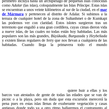
perímetro incluya hasta un archipiélago de pequeñas islas conocidas
como
Adalar
(las islas), coloquialmente las Islas Príncipe. Estas islas
se encuentran a unos veinte kilómetros al sur de la ciudad, en el
mar
de Mármara
y pertenecen al distrito de Adalar. Si subimos a la
terraza de cualquier hotel de la zona de Sultanhmet o de Kumkapi
las podemos ver con claridad. Estos islotes surgieron tras un
terremoto que engulló a una gran cordillera, cuyas cimas dieron vida
a nueve islas, de las cuales no todas están hoy habitadas. Las más
populares son las más grandes,
Büyükada
,
Burgazada
y
Heybeliada
y existen líneas regulares de ferry que nos llevan a cualquiera de las
habitadas. Cuando llega la primavera todo el mundo
quiere huir a ellas y los
barcos van atestados de gente de todas las edades que se van de
picnic o a la playa, pero sin duda que esta excursión merecerá la
pena pues en estas islas llenas de exuberante vegetación y casas
antiguas donde todo va a otro ritmo hallaremos el contrapunto al