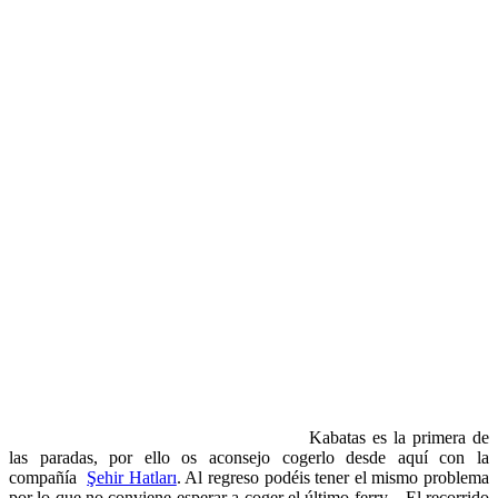
Kabatas es la primera de
las paradas, por ello os aconsejo cogerlo desde aquí con la
compañía
Şehir Hatları
. Al regreso podéis tener el mismo problema
por lo que no conviene esperar a coger el último ferry. El recorrido