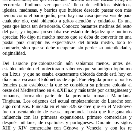
recorrerla. Pudimos ver que está llena de edificios históricos,
iglesias, madrasas, y barrios que hubiese deseado pasear con más
tiempo como el barrio judío, pero hay una cosa que era visible para
cualquier ojo, está pidiendo a gritos atención y cuidados. Es una
pena que luzca tan deteriorada. Conozco bastantes medinas del resto
del país, y ninguna presentaba ese estado de dejadez que pudimos
apreciar. No digo ni mucho menos que se deba de convertir en una
postal para cumplir las expectativas del turista medio, todo lo
contrario, sino que se debe recuperar sin perder su autenticidad y
originalidad.
Del Larache pre-colonización aún sabíamos menos, antes del
establecimiento del protectorado sabemos que su antiguo topónimo
era Lixus, y que no estaba exactamente ubicada donde está hoy en
día sino a escasos 3 kilómetros de aquí. Fue elegida primero por los
fenicios para establecer la que se considera su primera colonia al
oeste del Mediterráneo en el s.XII a.c y más tarde por cartagineses y
romanos, formando parte de la provincia romana Mauritania
Tingitana. Los orígenes del actual emplazamiento de Larache son
algo confusos. Fundada en el año 828 se cree que en el Medioevo
fue un asentamiento de escasa importancia hasta que fue ganando
influencia con las primeras expansiones, primero comerciales y
después militares, de españoles y portugueses. Durante los siglos
XIII y XIV comerciaba con Génova y Venecia, y con los re