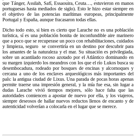
que Tánger, Assilah, Safí, Essaouira, Ceuta…, estuvieron en manos
portuguesas hasta mediados de siglo). Esto le hizo estar siempre en
el objetivo de las potencias marítimas europeas, principalmente
Portugal y España, aunque fracasaron todas ellas.
Dicho todo esto, si bien es cierto que Larache no es una población
turística, sí es una población bonita de inconfundible aire marinero
que a poco que se recuperase un poco con rehabilitaciones, cuidados
y limpieza, seguro se convertiría en un destino por descubrir para
los amantes de la naturaleza y el mar. Su situación es privilegiada,
sobre un acantilado rocoso azotado por el Atlántico dominando en
su margen izquierdo los meandros con los que el río Lukos busca su
desembocadura, rodeado por bosques de encinas y alcornoques y
cercana a uno de los enclaves arqueológicos más importantes del
país: la antigua ciudad de Lixus. Una parada de pocas horas apenas
permite traerse una impresión general, y la mía fue esa, sin lugar a
dudas Larache vivió tiempos mejores, sólo hace falta que las
autoridades comiencen a apostar de nuevo por ella, y los viajeros,
siempre deseosos de hallar nuevos reductos llenos de encanto y de
autenticidad volverían a colocarla en el lugar que se merece.