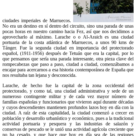
ciudades imperiales de Marruecos.
No era un destino en sí dentro del circuito, sino una parada de unas
pocas horas en nuestro camino hacia Fez, así que nos decidimos a
aprovecharlo al máximo. Larache o o Al-Araich es una ciudad
portuaria de la costa atlántica de Marruecos, a unos 90 kms de
Tánger. Fue la segunda ciudad en importancia del protectorado
español, (1911-1956) después de Tetuán que era la capital, por lo
que pensamos que sería una parada interesante, otra pieza clave del
rompecabezas que paso a paso, ciudad a ciudad, comenzábamos a
encajar para acercarnos a esa historia contemporánea de España que
nos resultaba tan lejana y desconocida.
Larache, de hecho fue la capital de la zona occidental del
protectorado, y como tal, una ciudad administrativa y sede de un
numeroso contingente militar y de cada vez mayor número de
familias españolas y funcionarios que vivieron aquí durante décadas
y cuyos descendientes mantienen profundos lazos hoy en día con la
ciudad. A raíz de esta capitalidad, la ciudad comenzó a crecer en
población y desarrollo urbanístico y económico, pues a la tradicional
actividad portuaria y pesquera y las industrias de salazón y
conservas de pescado se le unió una actividad agrícola creciente que
no ha cesado, y que hace que hoy en día sea de las regiones