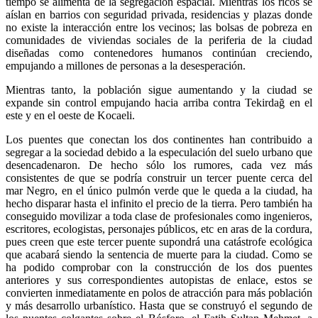
tiempo se alimenta de la segregación espacial. Mientras los ricos se
aíslan en barrios con seguridad privada, residencias y plazas donde
no existe la interacción entre los vecinos; las bolsas de pobreza en
comunidades de viviendas sociales de la periferia de la ciudad
diseñadas como contenedores humanos continúan creciendo,
empujando a millones de personas a la desesperación.
Mientras tanto, la población sigue aumentando y la ciudad se
expande sin control empujando hacia arriba contra Tekirdağ en el
este y en el oeste de Kocaeli.
Los puentes que conectan los dos continentes han contribuido a
segregar a la sociedad debido a la especulación del suelo urbano que
desencadenaron. De hecho sólo los rumores, cada vez más
consistentes de que se podría construir un tercer puente cerca del
mar Negro, en el único pulmón verde que le queda a la ciudad, ha
hecho disparar hasta el infinito el precio de la tierra. Pero también ha
conseguido movilizar a toda clase de profesionales como ingenieros,
escritores, ecologistas, personajes públicos, etc en aras de la cordura,
pues creen que este tercer puente supondrá una catástrofe ecológica
que acabará siendo la sentencia de muerte para la ciudad. Como se
ha podido comprobar con la construcción de los dos puentes
anteriores y sus correspondientes autopistas de enlace, estos se
convierten inmediatamente en polos de atracción para más población
y más desarrollo urbanístico. Hasta que se construyó el segundo de