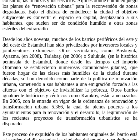
consumo, las finanzas y los servicios. Aquí es donde entran en juego
los planes de “renovación urbana” para la reconversión de zonas
degradadas. Bajo el disfraz de embellecer la ciudad el objetivo
subyacente es convertir el espacio en capital, desplazando a sus
habitantes, que suelen ser de condición humilde a otras zonas
estériles del extrarradio.
Desde los años noventa, muchos de los barrios periféricos del este y
del oeste de Estambul han sido privatizados por inversores locales y
joint-ventures extranjeras. Otros vecindarios, como Basbuyuk,
Ayazma, (en 2008), Tarlabaşı (en 2006) o Sulukule, (en la histórica
península de Estambul, donde desde los tiempos del Imperio
Otomano se establecieron numerosas comunidades gitanas), que
fueron hogar de las clases más humildes de la ciudad durante
décadas, se han demolido como parte de la política de renovación
urbana, sometiendo a sus habitantes a una emigración forzada a las
afueras con el objetivo de invisibilizar la pobreza. Otros barrios
igualmente históricos y céntricos como Karaköy, están amenazados.
En 2005, con la entrada en vigor de la ordenanza de renovación y
transformación urbana 5.366, la cual da plenos poderes a los
ayuntamientos para la renovación y el desarrollo, la legitimación de
los recientes proyectos de transformación urbanística se ha
disparado.
Este proceso de expulsión de los habitantes originales del barrio está
a la orden del día en todas las ciudades del mundo, y se define con