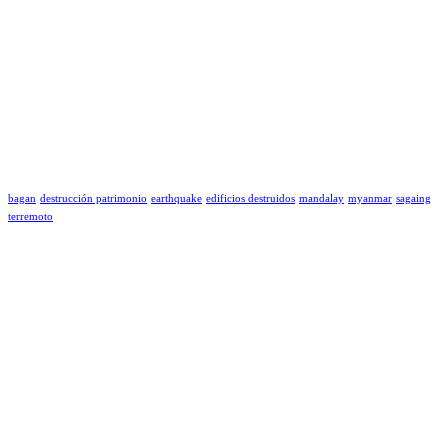
bagan
destrucción patrimonio
earthquake
edificios destruidos
mandalay
myanmar
sagaing
terremoto