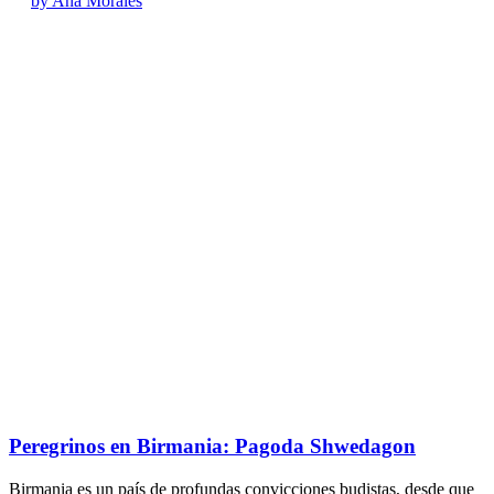
by Ana Morales
Peregrinos en Birmania: Pagoda Shwedagon
Birmania es un país de profundas convicciones budistas, desde que