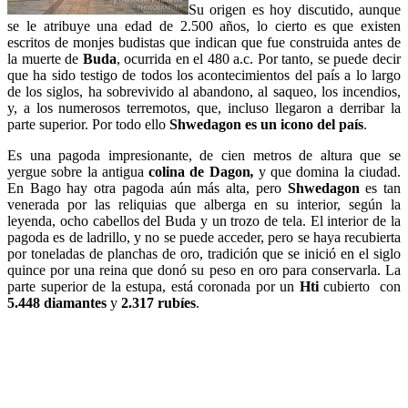
Su origen es hoy discutido, aunque
se le atribuye una edad de 2.500 años, lo cierto es que existen
escritos de monjes budistas que indican que fue construida antes de
la muerte de
Buda
, ocurrida en el 480 a.c. Por tanto, se puede decir
que ha sido testigo de todos los acontecimientos del país a lo largo
de los siglos, ha sobrevivido al abandono, al saqueo, los incendios,
y, a los numerosos terremotos, que, incluso llegaron a derribar la
parte superior. Por todo ello
Shwedagon es un icono del país
.
Es una pagoda impresionante, de cien metros de altura que se
yergue sobre la antigua
colina de Dagon
,
y que domina la ciudad.
En Bago hay otra pagoda aún más alta, pero
Shwedagon
es tan
venerada por las reliquias que alberga en su interior, según la
leyenda, ocho cabellos del Buda y un trozo de tela. El interior de la
pagoda es de ladrillo, y no se puede acceder, pero se haya recubierta
por toneladas de planchas de oro, tradición que se inició en el siglo
quince por una reina que donó su peso en oro para conservarla. La
parte superior de la estupa, está coronada por un
Hti
cubierto con
5.448 diamantes
y
2.317 rubíes
.