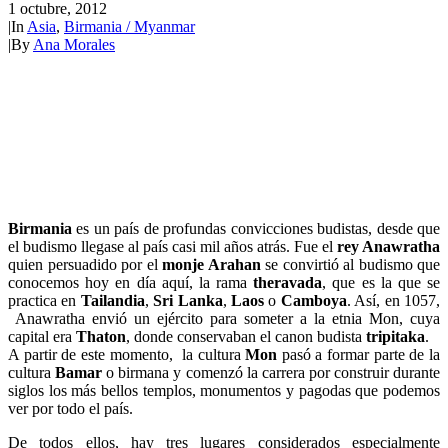
1 octubre, 2012
|
In
Asia
,
Birmania / Myanmar
|
By
Ana Morales
Birmania
es un país de profundas convicciones budistas, desde que
el budismo llegase al país casi mil años atrás. Fue el
rey Anawratha
quien persuadido por el
monje Arahan
se convirtió al budismo que
conocemos hoy en día aquí, la rama
theravada
, que es la que se
practica en
Tailandia
,
Sri Lanka
,
Laos
o
Camboya
. Así, en 1057,
Anawratha envió un ejército para someter a la etnia Mon, cuya
capital era
Thaton
, donde conservaban el canon budista
tripitaka
.
A partir de este momento, la cultura
Mon
pasó a formar parte de la
cultura
Bamar
o birmana y comenzó la carrera por construir durante
siglos los más bellos templos, monumentos y pagodas que podemos
ver por todo el país.
De todos ellos, hay tres lugares considerados especialmente