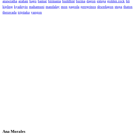
anawratha
arahan
bago
bamar
birmania
buddhist
burma
dagon
estupa
golden rock
hti
kipling
kyaiktyio
mahamuni
mandalay
mon
pagoda
peregrinos
shwedagon
stupa
thaton
theravada
tripitaka
yangon
Ana Morales