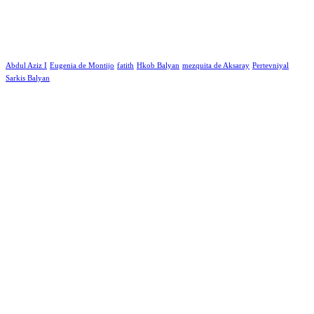
Abdul Aziz I
Eugenia de Montijo
fatith
Hkob Balyan
mezquita de Aksaray
Pertevniyal
Sarkis Balyan