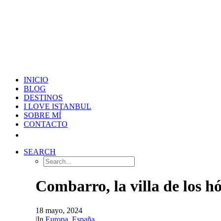
INICIO
BLOG
DESTINOS
I LOVE ISTANBUL
SOBRE MÍ
CONTACTO
SEARCH
Combarro, la villa de los h
18 mayo, 2024
|
In
Europa
,
España