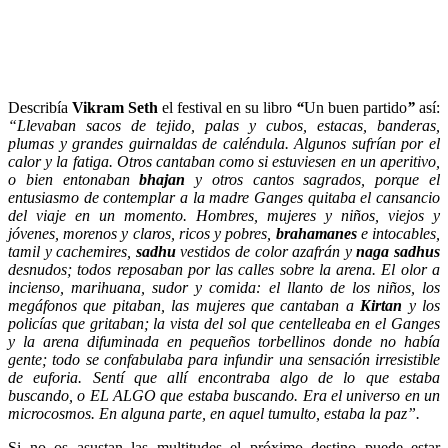
Describía
Vikram S
eth
el festival en su libro
“
Un buen partido
”
así:
“Llevaban sacos de tejido, palas y cubos, estacas, banderas,
plumas y grandes guirnaldas de caléndula. Algunos sufrían por el
calor y la fatiga. Otros cantaban como si estuviesen en un aperitivo,
o bien entonaban
bhajan
y otros cantos sagrados, porque el
entusiasmo de contemplar a la madre Ganges quitaba el cansancio
del viaje en un momento. Hombres, mujeres y niños, viejos y
jóvenes, morenos y claros, ricos y pobres,
brahamanes
e intocables,
tamil y cachemires,
sadhu
vestidos de color azafrán y
naga sadhus
desnudos; todos reposaban por las calles sobre la arena. El olor a
incienso, marihuana, sudor y comida: el llanto de los niños, los
megáfonos que pitaban, las mujeres que cantaban a
Kirtan
y los
policías que gritaban; la vista del sol que centelleaba en el Ganges
y la arena difuminada en pequeños torbellinos donde no había
gente; todo se confabulaba para infundir una sensación irresistible
de euforia. Sentí que allí encontraba algo de lo que estaba
buscando, o EL ALGO que estaba buscando. Era el universo en un
microcosmos. En alguna parte, en aquel tumulto, estaba la paz”.
Si no os asustan las multitudes el próximo destino puede estar