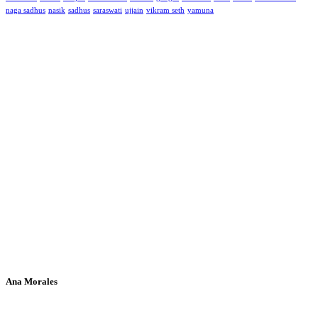
naga sadhus
nasik
sadhus
saraswati
ujjain
vikram seth
yamuna
Ana Morales
Si te ha parecido interesante este artículo, ayúdanos a mantener