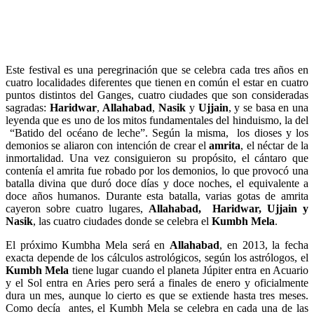
Este festival es una peregrinación que se celebra cada tres años en
cuatro localidades diferentes que tienen en común el estar en cuatro
puntos distintos del Ganges, cuatro ciudades que son consideradas
sagradas:
Haridwar
,
Allahabad
,
Nasik
y
Ujjain
, y se basa en una
leyenda que es uno de los mitos fundamentales del hinduismo, la del
“Batido del océano de leche”. Según la misma, los dioses y los
demonios se aliaron con intención de crear el
amrita
, el néctar de la
inmortalidad. Una vez consiguieron su propósito, el cántaro que
contenía el amrita fue robado por los demonios, lo que provocó una
batalla divina que duró doce días y doce noches, el equivalente a
doce años humanos. Durante esta batalla, varias gotas de amrita
cayeron sobre cuatro lugares,
Allahabad, Haridwar, Ujjain y
Nasik
, las cuatro ciudades donde se celebra el
Kumbh Mela
.
El próximo Kumbha Mela será en
Allahabad
, en 2013, la fecha
exacta depende de los cálculos astrológicos, según los astrólogos, el
Kumbh Mela
tiene lugar cuando el planeta Júpiter entra en Acuario
y el Sol entra en Aries pero será a finales de enero y oficialmente
dura un mes, aunque lo cierto es que se extiende hasta tres meses.
Como decía antes, el Kumbh Mela se celebra en cada una de las