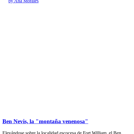
by Ana Morales
Ben Nevis, la "montaña venenosa"
Elevándose sobre la localidad escocesa de Fort William, el Ben