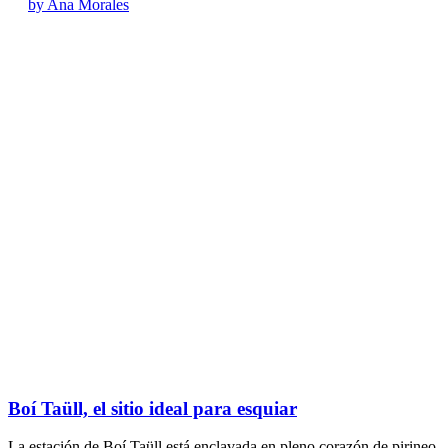
by Ana Morales
Boí Taüll, el sitio ideal para esquiar
La estación de Boí Taüll está enclavada en pleno corazón de pirineo