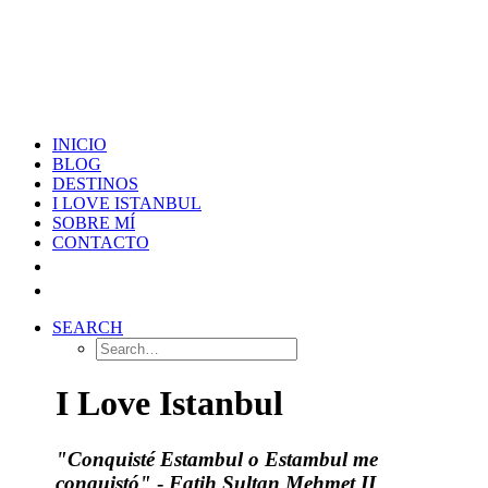
INICIO
BLOG
DESTINOS
I LOVE ISTANBUL
SOBRE MÍ
CONTACTO
SEARCH
I Love Istanbul
"Conquisté Estambul o Estambul me
conquistó"
-
Fatih Sultan Mehmet II