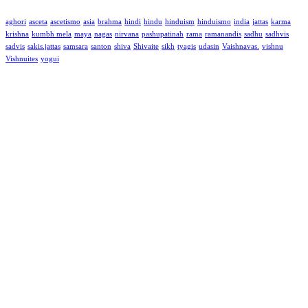
aghori
asceta
ascetismo
asia
brahma
hindi
hindu
hinduism
hinduismo
india
jattas
karma
krishna
kumbh mela
maya
nagas
nirvana
pashupatinah
rama
ramanandis
sadhu
sadhvis
sadvis
sakis.jattas
samsara
santon
shiva
Shivaite
sikh
tyagis
udasin
Vaishnavas.
vishnu
Vishnuites
yogui