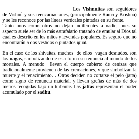
Los
Vishnuítas
son seguidores
de Vishnú y sus reencarnaciones, (principalmente Rama y Krishna)
y se les reconoce por las líneas verticales pintadas en su frente.
Tanto unos como otros no dejan indiferentes a nadie, pues su
aspecto suele ser de lo más estrafalario tratando de emular al Dios tal
cual es descrito en los mitos y leyendas populares. Es seguro que no
encontrarán a dos vestidos o pintados igual.
En el caso de los shivaitas, muchos de ellos vagan desnudos, son
los
nagas
, simbolizando de esta forma su renuncia al mundo de los
mortales. A menudo llevan el cuerpo cubierto de cenizas que
tradicionalmente provienen de las cremaciones, y que simbolizan la
muerte y el renacimiento… Otros deciden no cortarse el pelo (jatta)
como signo de renuncia material, y llevan greñas de más de dos
metros recogidas bajo un turbante. Las
jattas
representan el poder
acumulado por el
sadhu
.