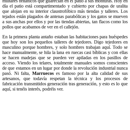
militares británicos que guarecían en el patio a sus monturas. Hoy en
día el patio está compartimentado y cubierto por chapas de uralita
que alojan en su interior claustrofóbico más tiendas y talleres. Los
tejados están plagados de antenas parabólicas y los gatos se mueven
a sus anchas por ellos y por las tiendas abiertas, tan flacos como los
pollos que acabamos de ver en el callejón.
En la primera planta antaño estaban las habitaciones para huéspedes
que hoy son los pequeños talleres de tejedores. Digo tejedores en
masculino porque hombres, y solo hombres trabajan aquí. Todo se
hace manualmente, se hila la lana en ruecas casi bíblicas y con ellas
se hacen madejas que se pueden ver apiladas en los pasillos de
acceso. Viendo los telares, totalmente manuales somos conscientes
de que estamos en un lugar por donde la revolución industrial nunca
pasó. Ni falta,
Marruecos
es famoso por la alta calidad de sus
artesanos, que todavía respetan la técnica y los procesos de
fabricación transmitidos generación tras generación, y esto es lo que
aquí, si tenéis interés, podréis ver.