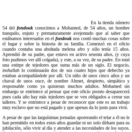
En la tienda número
54 del
fondouk
conocimos a Mohamed, de 54 años, un hombre
tranquilo, enjuto y prematuramente avejentado que al saber que
estábamos interesados en el
fondouk
nos contó muchas cosas sobre
el lugar y sobre la historia de su familia. Comenzó en el oficio
cuando contaba una abultada melena afro y sólo tenía 15 años.
Aprendió de su padre, que estuvo en activo sesenta años, (y cuya
foto pudimos ver allí colgada), y este, a su vez, de su padre. En total
una estirpe de tejedores que suma más de un siglo. El negocio,
inshallah
lo continuarán dos de sus cuatro hijos que dehecho ya
estaban acompañándole por allí. Un niño de unos cinco años y un
chaval de unos once, de nombre Ahmet, despierto, simpático y
responsable como ya quisieran muchos adultos. Mohamed sin
embargo se entristece al pensar que este oficio pronto desaparecerá
pues cada año hay más tejedores que se ven obligados a cerrar sus
talleres. Y se entristece a pesar de reconocer que este es un trabajo
muy esclavo que no está pagado y que apenas da lo justo para vivir.
A pesar de que las larguísimas jornadas aporreando el telar a él no le
han permitido en todos estos años guardar ni un solo dírham para su
jubilación, sólo vivir al día y atender a las necesidades de los suyos.