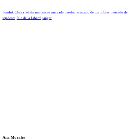
Fonduk Chejra
jebala
marruecos
mercado bereber
mercado de los pobres
mercado de
tejedores
Rue de la Liberté
tanger
Ana Morales