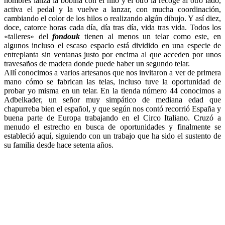
hombres lanza la bobina con el hilo y el otro la recoge al otro lado,
activa el pedal y la vuelve a lanzar, con mucha coordinación,
cambiando el color de los hilos o realizando algún dibujo. Y así diez,
doce, catorce horas cada día, día tras día, vida tras vida. Todos los
«talleres» del
fondouk
tienen al menos un telar como este, en
algunos incluso el escaso espacio está dividido en una especie de
entreplanta sin ventanas justo por encima al que acceden por unos
travesaños de madera donde puede haber un segundo telar.
Allí conocimos a varios artesanos que nos invitaron a ver de primera
mano cómo se fabrican las telas, incluso tuve la oportunidad de
probar yo misma en un telar. En la tienda número 44 conocimos a
Adbelkader, un señor muy simpático de mediana edad que
chapurreba bien el español, y que según nos contó recorrió España y
buena parte de Europa trabajando en el Circo Italiano. Cruzó a
menudo el estrecho en busca de oportunidades y finalmente se
estableció aquí, siguiendo con un trabajo que ha sido el sustento de
su familia desde hace setenta años.