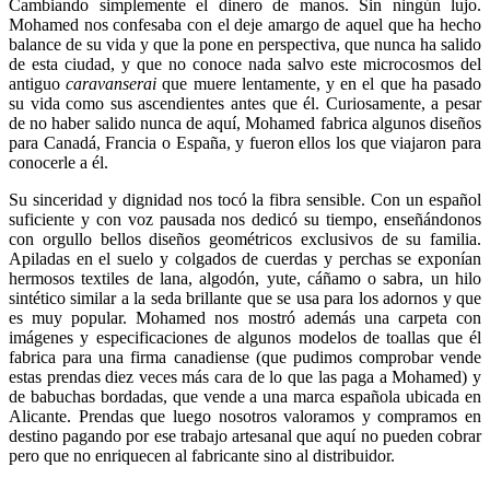
Cambiando simplemente el dinero de manos. Sin ningún lujo.
Mohamed nos confesaba con el deje amargo de aquel que ha hecho
balance de su vida y que la pone en perspectiva, que nunca ha salido
de esta ciudad, y que no conoce nada salvo este microcosmos del
antiguo
caravanserai
que muere lentamente, y en el que ha pasado
su vida como sus ascendientes antes que él. Curiosamente, a pesar
de no haber salido nunca de aquí, Mohamed fabrica algunos diseños
para Canadá, Francia o España, y fueron ellos los que viajaron para
conocerle a él.
Su sinceridad y dignidad nos tocó la fibra sensible. Con un español
suficiente y con voz pausada nos dedicó su tiempo, enseñándonos
con orgullo bellos diseños geométricos exclusivos de su familia.
Apiladas en el suelo y colgados de cuerdas y perchas se exponían
hermosos textiles de lana, algodón, yute, cáñamo o sabra, un hilo
sintético similar a la seda brillante que se usa para los adornos y que
es muy popular. Mohamed nos mostró además una carpeta con
imágenes y especificaciones de algunos modelos de toallas que él
fabrica para una firma canadiense (que pudimos comprobar vende
estas prendas diez veces más cara de lo que las paga a Mohamed) y
de babuchas bordadas, que vende a una marca española ubicada en
Alicante. Prendas que luego nosotros valoramos y compramos en
destino pagando por ese trabajo artesanal que aquí no pueden cobrar
pero que no enriquecen al fabricante sino al distribuidor.