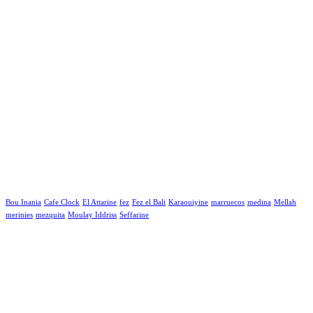
Bou Inania
Cafe Clock
El Attarine
fez
Fez el Bali
Karaouiyine
marruecos
medina
Mellah
merinies
mezquita
Moulay Iddriss
Seffarine