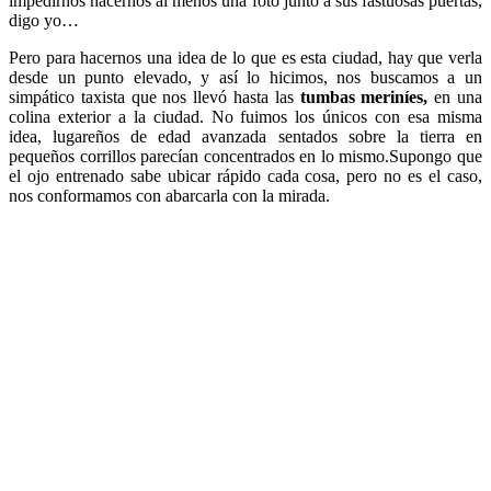
impedirnos hacernos al menos una foto junto a sus fastuosas puertas,
digo yo…
Pero para hacernos una idea de lo que es esta ciudad, hay que verla
desde un punto elevado, y así lo hicimos, nos buscamos a un
simpático taxista que nos llevó hasta las
tumbas meriníes,
en una
colina exterior a la ciudad. No fuimos los únicos con esa misma
idea, lugareños de edad avanzada sentados sobre la tierra en
pequeños corrillos parecían concentrados en lo mismo.Supongo que
el ojo entrenado sabe ubicar rápido cada cosa, pero no es el caso,
nos conformamos con abarcarla con la mirada.