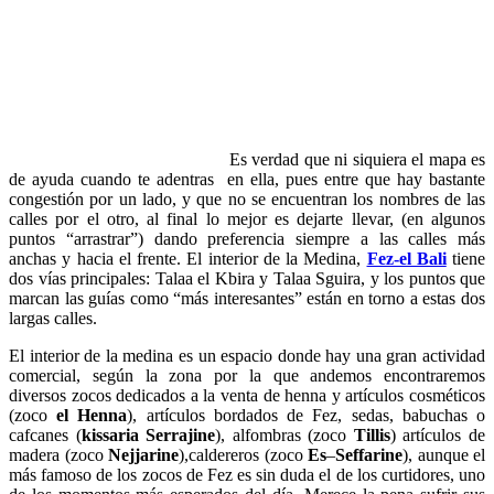
Es verdad que ni siquiera el mapa es
de ayuda cuando te adentras en ella, pues entre que hay bastante
congestión por un lado, y que no se encuentran los nombres de las
calles por el otro, al final lo mejor es dejarte llevar, (en algunos
puntos “arrastrar”) dando preferencia siempre a las calles más
anchas y hacia el frente. El interior de la Medina,
Fez-el Bali
tiene
dos vías principales: Talaa el Kbira y Talaa Sguira, y los puntos que
marcan las guías como “más interesantes” están en torno a estas dos
largas calles.
El interior de la medina es un espacio donde hay una gran actividad
comercial, según la zona por la que andemos encontraremos
diversos zocos dedicados a la venta de henna y artículos cosméticos
(zoco
el Henna
), artículos bordados de Fez, sedas, babuchas o
cafcanes (
kissaria
Serrajine
), alfombras (zoco
Tillis
) artículos de
madera (zoco
Nejjarine
),caldereros (zoco
Es
–
Seffarine
), aunque el
más famoso de los zocos de Fez es sin duda el de los curtidores, uno