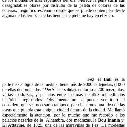
de los momentos más esperados del día. Merece la pena sufrir sus
desagradables olores por disfrutar de la paleta de colores de las
tenerías, magnífico escenario desde que se puede contemplar desde
alguna de las terrazas de las tiendas de piel que hay en el zoco.
Fez el Bali
es la
parte más antigua de la medina, tiene más de 9000 callejuelas, (1000
de ellas denominadas
“Derb”
sin salida), en torno a 200 mezquitas,
varias madrazas, y palacios entre los más de diez mil edificios
históricos registrados. Obviamente no se puede ver todo ni
considero que sea necesario tampoco para hacernos una idea de las
joyas que guarda esta antigua ciudad dentro de la ciudad. Me llamó
especialmente la atención, por lo mucho que me recordó a los
palacios nazaríes de la Alhambra, dos madrazas, la
Bou I
nania
y
El Attarine
, de 1325, una de las maravillas de Fez. De modestas