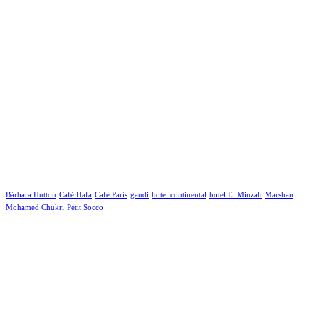
Bárbara Hutton
Café Hafa
Café París
gaudi
hotel continental
hotel El Minzah
Marshan
Mohamed Chukri
Petit Socco