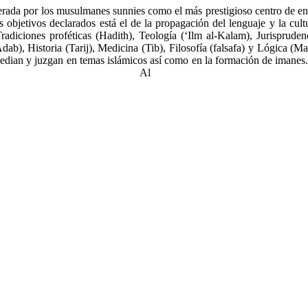
erada por los musulmanes sunnies como el más prestigioso centro de ense
 objetivos declarados está el de la propagación del lenguaje y la cul
radiciones proféticas (Hadith), Teología (‘Ilm al-Kalam), Jurisprud
dab), Historia (Tarij), Medicina (Tib), Filosofía (falsafa) y Lógica (M
median y juzgan en temas islámicos así como en la formación de imanes
Al Az