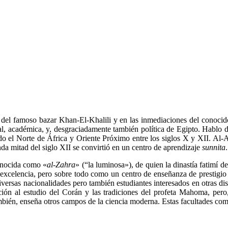
 del famoso bazar Khan-El-Khalili y en las inmediaciones del conoci
ial, académica, y, desgraciadamente también política de Egipto. Hablo 
o el Norte de África y Oriente Próximo entre los siglos X y XII. Al-Az
nda mitad del siglo XII se convirtió en un centro de aprendizaje
sunnita
.
conocida como «
al-Zahra
» (“la luminosa»), de quien la dinastía fatimí 
excelencia, pero sobre todo como un centro de enseñanza de prestigio y 
diversas nacionalidades pero también estudiantes interesados en otras d
ención al estudio del Corán y las tradiciones del profeta Mahoma, per
mbién, enseña otros campos de la ciencia moderna. Estas facultades comb