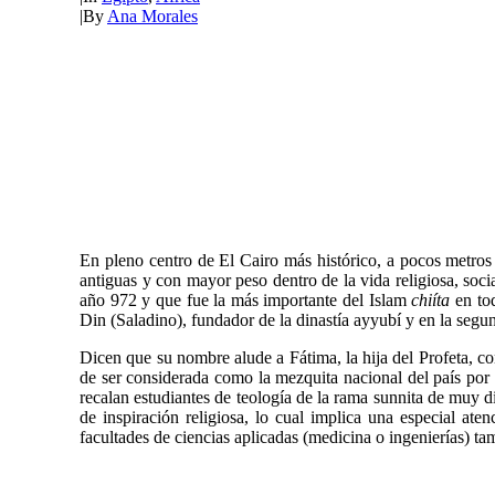
|
By
Ana Morales
En pleno centro de El Cairo más histórico, a pocos metros
antiguas y con mayor peso dentro de la vida religiosa, soc
año 972 y que fue la más importante del Islam
chiíta
en tod
Din (Saladino), fundador de la dinastía ayyubí y en la segu
Dicen que su nombre alude a Fátima, la hija del Profeta, 
de ser considerada como la mezquita nacional del país por 
recalan estudiantes de teología de la rama sunnita de muy 
de inspiración religiosa, lo cual implica una especial at
facultades de ciencias aplicadas (medicina o ingenierías) ta