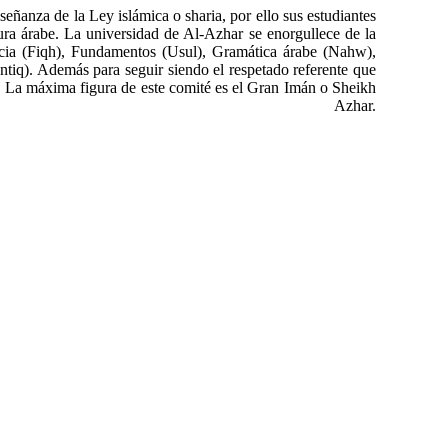
ñanza de la Ley islámica o sharia, por ello sus estudiantes
tura árabe. La universidad de Al-Azhar se enorgullece de la
encia (Fiqh), Fundamentos (Usul), Gramática árabe (Nahw),
antiq). Además para seguir siendo el respetado referente que
. La máxima figura de este comité es el Gran Imán o Sheikh
har.