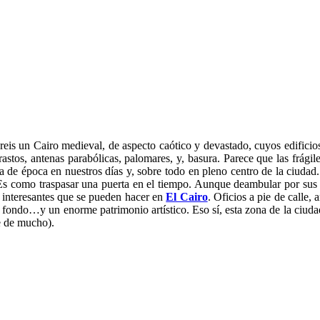
eis un Cairo medieval, de aspecto caótico y devastado, cuyos edificios
stos, antenas parabólicas, palomares, y, basura. Parece que las frágile
 de época en nuestros días y, sobre todo en pleno centro de la ciudad.
Es como traspasar una puerta en el tiempo. Aunque deambular por sus cal
e interesantes que se pueden hacer en
El Cairo
. Oficios a pie de calle,
e fondo…y un enorme patrimonio artístico. Eso sí, esta zona de la ciudad
e de mucho).